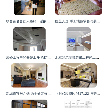
联合百名合伙人签约，派的门开启销售新模式——从单品供应商到装修生态赋能者
匠艺入居 手工地毯零售与装修工程的诗性融合
装修工程中的关键工序 涂防锈漆与贴防裂绷带
北京建筑装饰装修工程施工质量验收规范解读与应用指南
新城市宜居之选 两手硬装饰打造理想装修工程
《时代玫瑰园4617122 与诺艺装饰共筑温馨家园的装修故事》