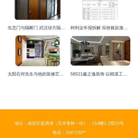
生态门与隔断门 武汉绿方隔墙装饰工程的装修新选择
柯利达年报拆解 应收账款激增占营收四成，负债率攀升至82.76%暴露资金风险
太阳石何先生与他的装修艺术 一件建筑工程的百年家风传承
58521鑫之逸装饰 以精湛工程诠释高端装修艺术
地址：咸安区盘泗洲（芷岸青林一街），154幢1-2层29号
电话：1587230**