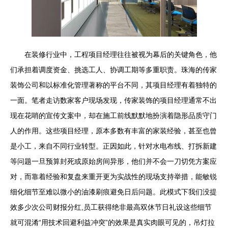
在装修行业中，工程项目经理往往被视为幕后的关键角色，他
们承担着调度资金、挑选工人、协调工期等多重职责。珠海的传家
装饰公司和以标准化管理著称的平台不同，其项目经理有着独特的
一面。笔者走访数家客户现场发现，传家装饰的项目经理通常不出
现在花哨的宣传文案中，却在施工前线默默地扮演着隐形品质守门
人的作用。这些项目经理，原本多数有丰富的家装经验，甚至也曾
是小工，来自不同行业转型。正因如此，针对水电布线、打拆新建
等问题一旦预算封死或原始房间异形，他们并不会一刀切凭方案应
对，而靠着经验和复盘来重开更为实战性的现场支持举措，能敏锐
细化细节至难以微小的油漆刷痕避免日后问题。此模式下我们没提
效多少次公司财报分红,员工获得绝非最高双休节日礼设这些细节
就可混淆“用技术回避利益冲突”的效果是真实肉眼可见的，吊灯拉