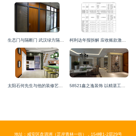
生态门与隔断门 武汉绿方隔墙装饰工程的装修新选择
柯利达年报拆解 应收账款激增占营收四成，负债率攀升至82.76%暴露资金风险
太阳石何先生与他的装修艺术 一件建筑工程的百年家风传承
58521鑫之逸装饰 以精湛工程诠释高端装修艺术
地址：咸安区盘泗洲（芷岸青林一街），154幢1-2层29号