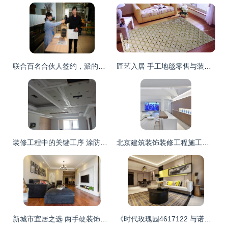
联合百名合伙人签约，派的门开启销售新模式——从单品供应商到装修生态赋能者
匠艺入居 手工地毯零售与装修工程的诗性融合
装修工程中的关键工序 涂防锈漆与贴防裂绷带
北京建筑装饰装修工程施工质量验收规范解读与应用指南
新城市宜居之选 两手硬装饰打造理想装修工程
《时代玫瑰园4617122 与诺艺装饰共筑温馨家园的装修故事》