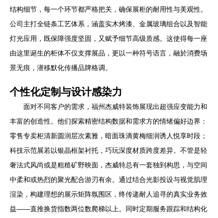
结构细节，每一个环节都严格把关，确保展柜的耐用性与美观性。
公司主打全链条工艺体系，涵盖实木烤漆、金属玻璃组合以及智能
灯光应用，既保障强度坚固，又赋予细节高级质感。这使得每一座
由这里诞生的柜体不仅支撑展品，更以一种符号语言，融於消费场
景无痕，潜移默化传播品牌格调。
个性化定制与设计感染力
面对不同客户的需求，福州杰威特装饰展现出超强应变能力和
丰富的创造性。他们探索精密结构数据和需求方的情绪偏好边界：
零售专卖柜清新圆润层次素雅，暗面珠滴黄梅细润诱人悦享时段；
科技示范展若以银晶框架衬托，巧玩深度材质跨度差异。不管是轻
奢法式风尚或是粗糙矿野映面，杰威特总有一套独到构思，与空间
中柔和或热烈的聚光配合游刃有余。通过结合光影投设与视觉肌理
渲染，构建理想的展示矩阵氛围区，终传递耐人追寻的真实业务效
益——直推换货指数两位数爬梯以上。同时定期服务跟踪和结构化